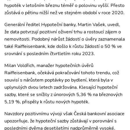
hypoték v letošním březnu téměř o polovinu vyšší. Přesto
zůstává o pětinu nižší než ve stejném období v roce 2020.
Generální ředitel Hypoteční banky, Martin Vašek, uvedl,
že data potvrzují pozitivní oživení trhu a rostoucí zájem o
nemovitosti. Podobný nárůst žádostí o úvěry zaznamenala
také Raiffeisenbank, kde došlo k růstu žádostí o 50 % ve
srovnání s posledním čtvrtletím roku 2023.
Milan Voldřich, manažer hypotečních úvěrů
Raiffeisenbank, očekává pokračování tohoto trendu, což
souvisí s nárůstem poptávky po bydlení, která byla v
uplynulých dvou letech zadržována. Klesající hypoteční
sazby, které se snížily z únorových 5,36 % na březnových
5,19 %, přispěly k růstu nových hypoték.
Navzdory pozitivnímu vývoji však Česká bankovní asociace
upozorňuje, že hypoteční sazby zůstávají v porovnání s
posledními dvěma desetiletími nadprůměrně vysoké.