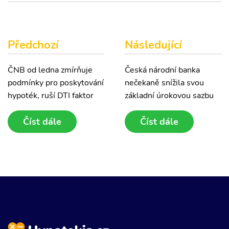
Předchozí
Následující
ČNB od ledna zmírňuje
Česká národní banka
podmínky pro poskytování
nečekaně snížila svou
hypoték, ruší DTI faktor
základní úrokovou sazbu
Číst dále
Číst dále