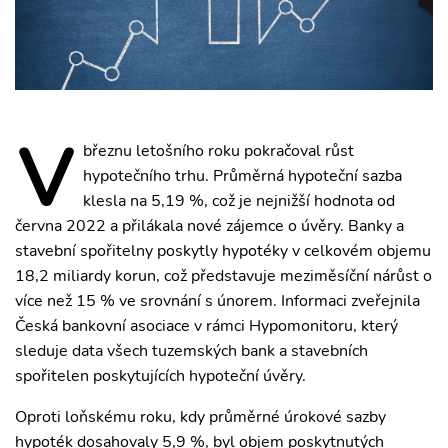
V
březnu letošního roku pokračoval růst
hypotečního trhu. Průměrná hypoteční sazba
klesla na 5,19 %, což je nejnižší hodnota od
června 2022 a přilákala nové zájemce o úvěry. Banky a
stavební spořitelny poskytly hypotéky v celkovém objemu
18,2 miliardy korun, což představuje meziměsíční nárůst o
více než 15 % ve srovnání s únorem. Informaci zveřejnila
Česká bankovní asociace v rámci Hypomonitoru, který
sleduje data všech tuzemských bank a stavebních
spořitelen poskytujících hypoteční úvěry.
Oproti loňskému roku, kdy průměrné úrokové sazby
hypoték dosahovaly 5,9 %, byl objem poskytnutých