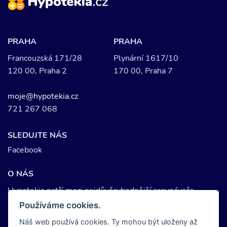
PRAHA
PRAHA
Francouzská 171/28
Plynární 1617/10
120 00, Praha 2
170 00, Praha 7
moje@hypotekia.cz
721 267 068
SLEDUJTE NÁS
Facebook
O NÁS
Hypotekia patří mezi nejdůvěryhodnější srovnávače
hypotečních úvěrů. Každoročně si u nás provede srovnání
Používáme cookies.
hypotéky více než 200.000 lidí. Splňujeme nejpřísnější
Náš web používá cookies. Ty mohou být uloženy až