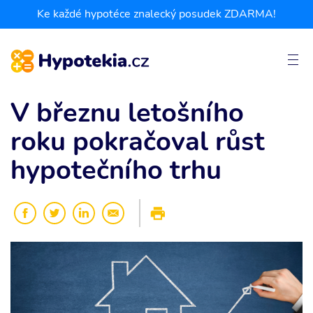
Ke každé hypotéce znalecký posudek ZDARMA!
V březnu letošního
roku pokračoval růst
hypotečního trhu