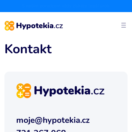
S naším poradcem vždy získáte lepší úrok.
Kontakt
moje@hypotekia.cz