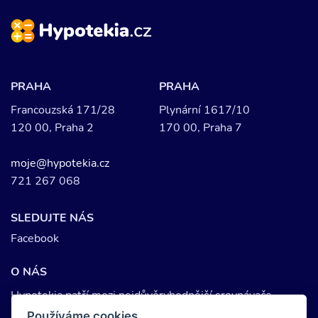
PRAHA
PRAHA
Francouzská 171/28
Plynární 1617/10
120 00, Praha 2
170 00, Praha 7
moje@hypotekia.cz
721 267 068
SLEDUJTE NÁS
Facebook
O NÁS
Hypotekia patří mezi nejdůvěryhodnější srovnávače
hypotečních úvěrů. Každoročně si u nás provede srovnání
Používáme cookies.